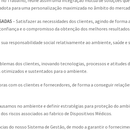
 no Trabalho, reúne assim uma integração mútua de soluções que v
adota para uma personalização maximizada no âmbito do mercado 
SSADAS
– Satisfazer as necessidades dos clientes, agindo de forma
 confiança e o compromisso da obtenção dos melhores resultados
da sua responsabilidade social relativamente ao ambiente, saúde 
oblemas dos clientes, inovando tecnologias, processos e atitudes 
otimizados e sustentados para o ambiente.
adoras com os clientes e fornecedores, de forma a conseguir rela
ausamos no ambiente e definir estratégias para proteção do ambie
 dos riscos associados ao fabrico de Dispositivos Médicos.
ias do nosso Sistema de Gestão, de modo a garantir o forneciment