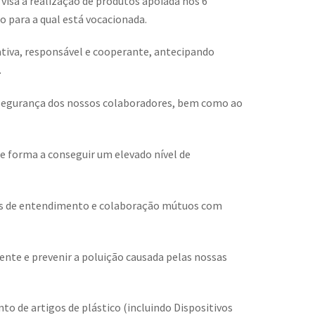
isa a realização de produtos apoiada nos 6
para a qual está vocacionada.
 ativa, responsável e cooperante, antecipando
.
e segurança dos nossos colaboradores, bem como ao
de forma a conseguir um elevado nível de
ções de entendimento e colaboração mútuos com
nte e prevenir a poluição causada pelas nossas
o de artigos de plástico (incluindo Dispositivos