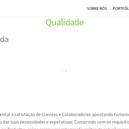
SOBRE NÓS
PORTFÓL
Qualidade
ada
ISO 9001:2015
mental a satisfação de Clientes e Colaboradores apostando forte
ão das suas necessidades e expetativas. Cumprindo com os requisi