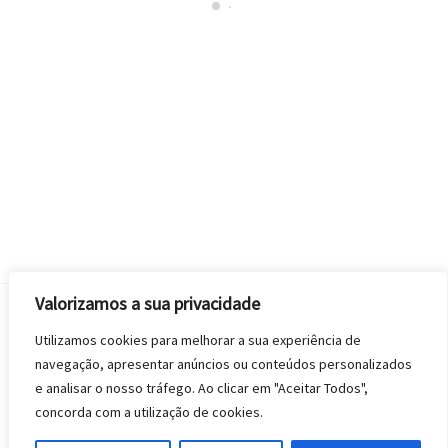
(
Garrafa em SAN
Valorizamos a sua privacidade
Back
Utilizamos cookies para melhorar a sua experiência de
To
navegação, apresentar anúncios ou conteúdos personalizados
Top
e analisar o nosso tráfego. Ao clicar em "Aceitar Todos",
Copyright © 2020 Sevlaires Plásticos | Todos os direitos
concorda com a utilização de cookies.
reservados.